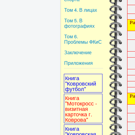
Том 4. В лицах
Том 5. В
Ра
фотографиях
Том 6.
Проблемы ФКиС
Заключение
Приложения
Книга
"Ковровский
футбол"
Ра
Книга
"Мотокросс -
визитная
карточка г.
Коврова"
Книга
"Ковровская