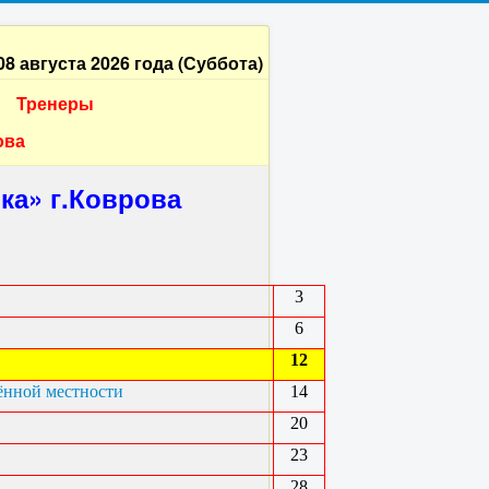
08 августа 2026 года (Суббота)
Тренеры
ова
ка» г.Коврова
3
6
12
чённой местности
14
20
23
28