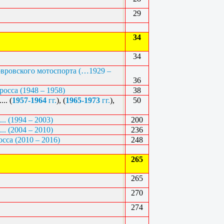
29
34
34
овровского мотоспорта (…1929 –
36
сса (1948 – 1958)
38
.. (
1957-1964
гг.
), (
1965-1973
гг.
),
50
.. (1994 – 2003)
200
.. (2004 – 2010)
236
са (2010 – 2016)
248
265
265
270
274