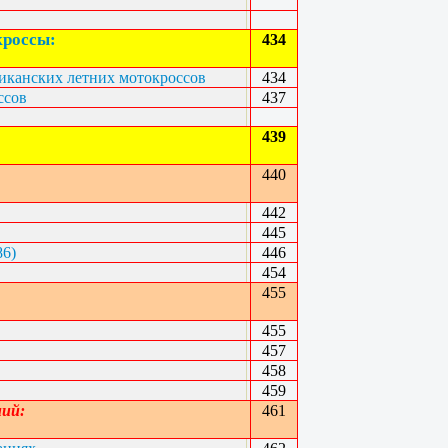
кроссы:
434
иканских летних мотокроссов
434
ссов
437
439
440
442
445
86)
446
454
455
455
457
458
459
ий:
461