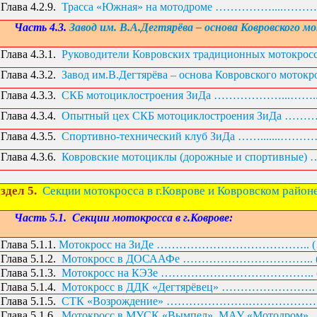
Глава 4.2.9.
Трасса «Южная» на мотодроме ……………....………(
Часть 4.3.
Завод им. В.А.Дегтярёва – основа Ковровского м
Глава 4.3.1.
Руководители Ковровских традиционных мотокрос
Глава 4.3.2.
Завод им.В.Дегтярёва – основа Ковровского мотокр
Глава 4.3.3.
СКБ мотоциклостроения ЗиДа ………………...……... (
Глава 4.3.4.
Опытный цех
СКБ мотоциклостроения ЗиДа ………..
Глава 4.3.5.
Спортивно-технический клуб ЗиДа …….......…………
Глава 4.3.6.
Ковровские мотоциклы (дорожные и спортивные) …
здел 5.
Секции мотокросса в г.Коврове и Ковровском район
Часть 5.1.
Секции мотокросса в г.Коврове:
Глава 5.1.1.
Мотокросс на ЗиДе ………………………………….. (…1
Глава 5.1.2.
Мотокросс в ДОСААФе …………………………….. 
Глава 5.1.3.
Мотокросс на КЭЗе ………………………………….. (…
Глава 5.1.4.
Мотокросс в ДДК «Дегтярёвец» ……………………. 
Глава 5.1.5.
СТК «Возрождение» ………………….……………… 
Глава 5.1.6.
Мотокросс в МУСК «Вымпел», МАУ «Мотодром»