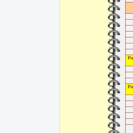
Ра
Ра