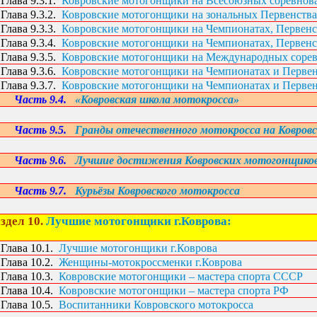
Глава 9.3.1.
Ковровские мотогонщики на Всесоюзных соревнов
Глава 9.3.2.
Ковровские мотогонщики на зональных
Первенств
Глава 9.3.3.
Ковровские мотогонщики на Чемпионатах,
Первенс
Глава 9.3.4.
Ковровские мотогонщики на Чемпионатах,
Первенс
Глава 9.3.5.
Ковровские мотогонщики на Международных соре
Глава 9.3.6.
Ковровские мотогонщики на Чемпионатах и
Первен
Глава 9.3.7.
Ковровские мотогонщики на Чемпионатах и
Первен
Часть 9.4.
«
Ковровская школа мотокросса»
Часть 9.5.
Гранды отечественного мотокросса на Ковровс
Часть 9.6.
Лучшие д
остижения Ковровских мотогонщико
Часть 9.7.
Курьёзы
Ковровского мотокросса
здел 10.
Лучшие мотогонщики г.Коврова:
Глава 10.1.
Лучшие мотогонщики г.Коврова
Глава 10.2.
Женщины-мотокроссменки г.Коврова
Глава 10.3.
Ковровские мотогонщики – м
астера спорта СССР
Глава 10.4.
Ковровские мотогонщики – м
астера спорта РФ
Глава 10.5.
Воспитанники Ковровского мотокросса