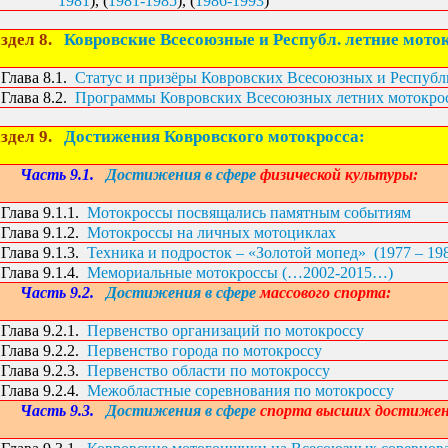
1981
), (
1981-1985
), (
1986-1993
)
здел 8.
Ковровские Всесоюзные и Республ. летние мото
Глава 8.1.
Статус и призёры Ковровских Всесоюзных и Республ
Глава 8.2.
Программы Ковровских Всесоюзных летних мотокро
здел 9.
Достижения Ковровского мотокросса:
Часть 9.1.
Достижения в сфере
физической культуры:
Глава 9.1.1.
Мотокроссы посвящались памятным событиям
Глава 9.1.2.
Мотокроссы на личных мотоциклах
Глава 9.1.3.
Техника и подросток –
«Золотой мопед»
(1977 – 19
Глава 9.1.4.
Мемориальные мотокроссы
(…2002-2015…)
Часть 9.2.
Достижения в сфере
массового спорта:
Глава 9.2.1.
Первенство организаций по мотокроссу
Глава 9.2.2.
Первенство города по мотокроссу
Глава 9.2.3.
Первенство области по мотокроссу
Глава 9.2.4.
Межобластные соревнования по мотокроссу
Часть 9.3.
Достижения в сфере
спорта высших достижен