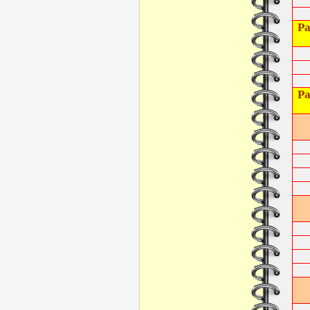
Ра
Ра