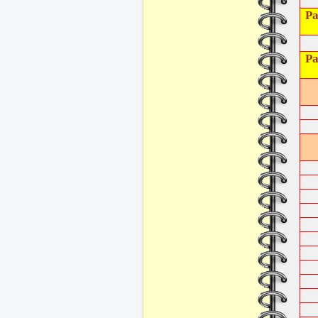
Ра
Ра