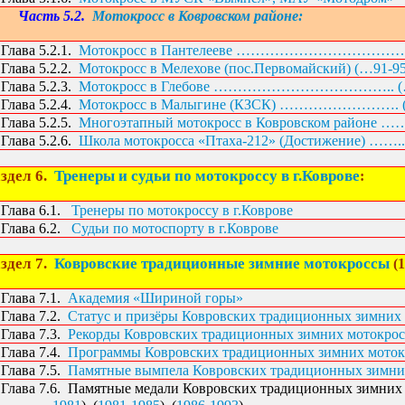
Часть 5.2.
М
отокросс в Ковровском районе:
Глава 5.2.1.
Мотокросс в Пантелееве ………………………………. 
Глава 5.2.2.
Мотокросс в Мелехове (пос.Первомайский) (…91-
Глава 5.2.3.
Мотокросс в Глебове ……………………………….. (…
Глава 5.2.4.
Мотокросс в Малыгине (КЗСК) ……………………. (
Глава 5.2.5.
Многоэтапный мотокросс в Ковровском районе ……
Глава 5.2.6.
Школа мотокросса «Птаха-212» (Достижение) ……..
здел 6.
Тренеры и судьи по мотокроссу в г.Коврове
:
Глава 6.1.
Тренеры по мотокроссу в г.Коврове
Глава 6.2.
Судьи по мотоспорту в г.Коврове
здел 7.
Ковровские традиционные зимние мотокроссы
(1
Глава 7.1.
Академия «Шириной горы»
Глава 7.2.
Статус и призёры Ковровских традиционных зимних
Глава 7.3.
Рекорды Ковровских традиционных зимних мотокрос
Глава 7.4.
Программы Ковровских традиционных зимних моток
Глава 7.5.
Памятные вымпела Ковровских традиционных зимни
Глава 7.6.
Памятные медали Ковровских традиционных зимних 