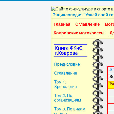
Энциклопедия "Узнай свой г
Главная
Оглавление
Мото
Ковровские мотокроссы
Д
Книга ФКиС
г.Коврова
Предисловие
К 
Оглавление
Вс
Том 1.
Ра
Хронология
Том 2. По
организациям
Том 3. По видам
спорта