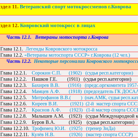
здел 11.
Ветеранский спорт мотокроссменов г.Коврова
здел 12.
Ковровский мотокросс в лицах
Часть 12.1.
Ветераны мотоспорта г.Коврова
Глава 12.1.
Легенды Ковровского мотокросса
Глава 12.2.
«Ветераны мотоспорта СССР» г.Коврова (12 чел.)
Часть 12.2.
Некоторые персоналии Ковровского мотокросса: 
Глава 12.2.1.
Сорокин С.П.
(1902)
(судья респ.категории)
Глава 12.2.2.
Пашков Г.Е.
(1911)
(судья респ.категории)
Глава 12.2.3.
Бахирев В.В.
(1916)
(предс.оргкомитета 1957
Глава 12.2.4.
Мамцев А.Ф.
(1918)
(председатель ГК ДОСА
Глава 12.2.5.
Митрофанов В.В.(
)
(нач.АМК, судья респ.ка
Глава 12.2.6.
Киреев В.И.
(1921)
(2-й
мастер спорта СССР
Глава 12.2.7.
Краснов А.Ф.
(1923)
(1-й мастер спорта СССР
Глава 12.2.8.
Малышев А.М.
(1923)
(судья Международной к
Глава 12.2.9.
Буров В.А.
(1925)
(судья респ.категории)
Глава 12.2.10.
Трофимец Ю.И.
(1925)
(тренер ЗиДа)
Глава 12.2.11.
Кулёв Н.В.
(1926)
(мастер спорта СССР)