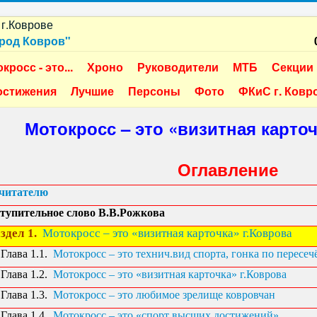
ород Ковров"
кросс - это...
Хроно
Руководители
МТБ
Секции
остижения
Лучшие
Персоны
Фото
ФКиС г. Ковр
Мотокросс – это «визитная карточ
Оглавление
читателю
тупительное слово В.В.Рожкова
здел 1.
Мотокросс – это «визитная карточка» г.Коврова
Глава 1.1.
Мотокросс – это технич.вид спорта, гонка по пересе
Глава 1.2.
Мотокросс – это «визитная карточка» г.Коврова
Глава 1.3.
Мотокросс – это любимое зрелище ковровчан
Глава 1.4.
Мотокросс – это «спорт высших достижений»