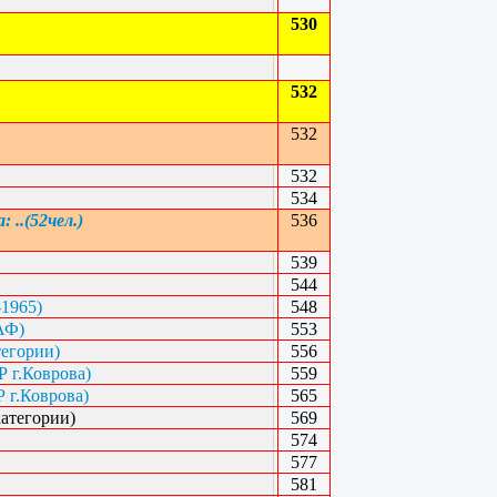
530
532
532
532
534
..(52чел.)
536
539
544
-1965)
548
АФ)
553
тегории)
556
 г.Коврова)
559
 г.Коврова)
565
атегории)
569
574
577
581