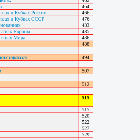
аниях
462
ах
464
твах и Кубках России
466
твах и Кубках СССР
476
внованиях
483
ствах Европы
485
ствах Мира
486
488
ких трассах
494
в
507
512
515
515
520
522
527
529