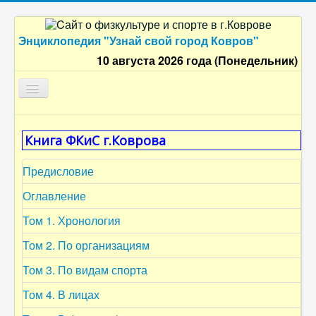
Энциклопедия "Узнай свой город Ковров"
10 августа 2026 года (Понедельник)
Главная
Книга ФКиС г.Коврова
Оглавление
Предисловие
Предисловие
Хроно
Оглавление
Дом ФК
Том 1. Хронология
ДЮСШ
Том 2. По организациям
Персоналии
Том 3. По видам спорта
Воспоминания
Том 4. В лицах
Фотоальбом