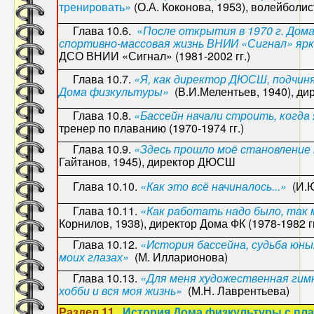
тренировать
»
(О.А. Коконова, 1953), волейболи
Глава 10.6.
«
После открытия в 1970 г. Дом
спортивно-массовая жизнь ВНИИ «Сигнал» ярк
ДСО ВНИИ «Сигнал» (1981-2002 гг.)
Глава 10.7.
«Я, как директор ДЮСШ, подчиня
Дома физкультуры»
(В.И.Мелентьев, 1940), д
Глава 10.8.
«Бассейн начали строить, когда 
тренер по плаванию (1970-1974 гг.)
Глава 10.9.
«Здесь прошло моё становление 
Гайтанов, 1945), директор ДЮСШ
Глава 10.10.
«Как это всё начиналось...»
(И.Ю
Глава 10.11.
«Как работать надо было, так 
Корнилов, 1938), директор Дома ФК (1978-1982 гг
Глава 10.12.
«
История бассейна, судьба юны
моих глазах»
(М. Илларионова)
Глава 10.13.
«Для меня художественная гимн
хобби и вся моя жизнь
»
(М.Н. Лаврентьева)
Раздел 11.
История Дома физкультуры с пл