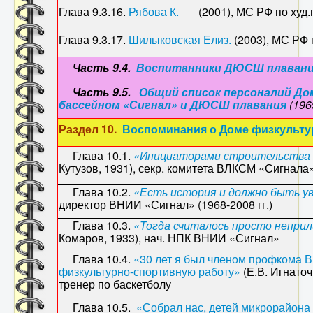
Глава 9.3.16.
Рябова К.
(2001), МС РФ по худ.г
Глава 9.3.17.
Шилыковская Елиз.
(2003), МС РФ 
Часть 9.4.
Воспитанники ДЮСШ плаван
Часть 9.5.
Общий список персоналий Д
бассейном «Сигнал» и ДЮСШ плавания
(196
Раздел 10.
Воспоминания о Доме физкульту
Глава 10.1.
«Инициаторами строительства 
Кутузов, 1931), секр. комитета ВЛКСМ «Сигнала» 
Глава 10.2.
«Есть история и должно быть у
директор ВНИИ «Сигнал» (1968-2008 гг.)
Глава 10.3.
«
Тогда считалось просто непр
Комаров, 1933), нач. НПК ВНИИ «Сигнал»
Глава 10.4.
«30 лет я был членом профкома В
физкультурно-спортивную работу»
(Е.В. Игнато
тренер по баскетболу
Глава 10.5.
«Собрал нас, детей микрорайона 