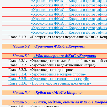
«Хронология ФКиС г. Коврова в фотографиях»
«Хронология ФКиС г. Коврова в фотографиях»
«Хронология ФКиС г. Коврова в фотографиях»
«Хронология ФКиС г. Коврова в фотографиях»
«Хронология ФКиС г. Коврова в фотографиях»
«Хронология ФКиС г. Коврова в фотографиях»
«Хронология ФКиС г. Коврова в фотографиях»
«Хронология ФКиС г. Коврова в фотографиях»
Глава 5.1.3.
«Портретная галерея персоналий ФКиС г. Ковр
Грамоты ФКиС г.Коврова»
Часть 5.2.
«
Удостоверения ФКиС г.Коврова»
Часть 5.3.
«
Глава 5.3.1.
«Удостоверения медалей и почётных званий с
Глава 5.3.2.
«Удостоверения ведомственных наград»
Глава 5.3.3.
«Удостоверения тренеров»
Глава 5.3.4.
«Удостоверения мастеров спорта»
Глава 5.3.5.
«Удостоверения спортивных судей»
Глава 5.3.6.
«Прочие удостоверения, документы»
Кубки по ФКиС г.Коврова»
Часть 5.4.
«
Знаки, медали, вымпела ФКиС г.Ковро
Часть 5.5.
«
Глава 5.5.1.
«Знаки и медали»