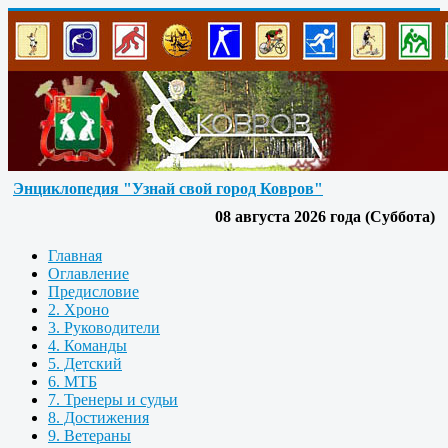
Энциклопедия "Узнай свой город Ковров"
08 августа 2026 года (Суббота)
Главная
Оглавление
Предисловие
2. Хроно
3. Руководители
4. Команды
5. Детский
6. МТБ
7. Тренеры и судьи
8. Достижения
9. Ветераны