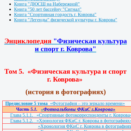
Книга "ДЮСШ на Набережной"
Книга "50 лет бассейну "Сигнал"
Книга "Спортивная гордость г. Коврова"
Книга "Легенды" физической культуры г. Коврова"
Энциклопедия
"Физическая культура
и спорт г. Коврова"
Том 5. «Физическая культура и спорт
г. Коврова»
(история в фотографиях)
Предисловие 5 тома
«Фотография – это зеркало времени»
Фотоальбомы ФКиС г.Коврова»
Часть 5.1.
«
Глава 5.1.1.
«Спортивные фотокорреспонденты г. Коврова
Глава 5.1.2.
«Хронология ФКиС г. Коврова в фотографиях»
«Хронология ФКиС г. Коврова в фотографиях»