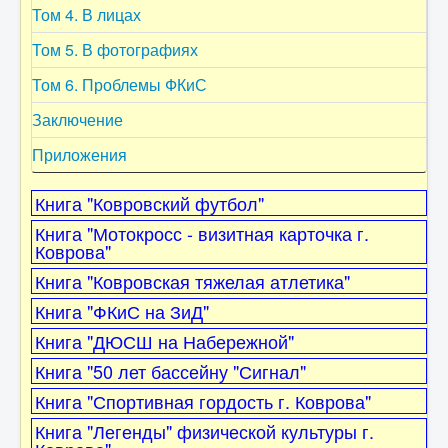
6. МТБ
Том 4. В лицах
7. Тренеры и судьи
Том 5. В фотографиях
8. Достижения
Том 6. Проблемы ФКиС
9. Ветераны
Заключение
10. Персоны
Приложения
11. Воспоминания
Книга "Ковровский футбол"
12. Фото
Книга "Мотокросс - визитная карточка г.
13. Перспективы
Коврова"
Книга "Ковровская тяжелая атлетика"
Заключение
Книга "ФКиС на ЗиД"
Об авторе
Книга "ДЮСШ на Набережной"
ФКиС г. Коврова
Книга "50 лет бассейну "Сигнал"
Книга "Спортивная гордость г. Коврова"
Книга "Легенды" физической культуры г.