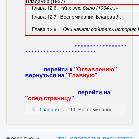
Владимир (1937)
Глава 12.6.
«Как это было (1964 г.)»
Лосе
Глава 12.7. Воспоминания Благова Л.
Глава 12.8.
«Они начали собирать историю 
* * * * * * * * * * * * * * * * *
* * * * * * * * * * * * * * * * * * * * * * *
перейти к "
Оглавлению
"
вернуться на "
Главную
"
перейти на
"
след.страницу
"
Главная
>>
11. Воспоминания
© 2026 Cайт о
TPL_PROTOSTAR_BACKTOTOP