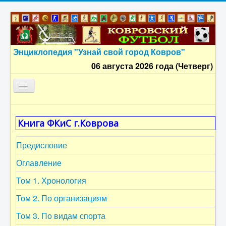
Энциклопедия "Узнай свой город Ковров"
06 августа 2026 года (Четверг)
Главная
Книга ФКиС г.Коврова
Оглавление
Предисловие
Предисловие
2. Хроно
Оглавление
3. Руководители
Том 1. Хронология
4. Команды
Том 2. По организациям
5. Детский
Том 3. По видам спорта