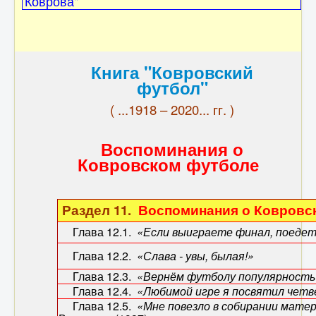
Коврова"
Книга "Ковровский
футбол"
( ...1918 – 2020... гг. )
Воспоминания о
Ковровском футболе
Раздел 11.
Воспоминания о Ковровс
Глава 12.1.
«Если выиграете финал, поедет
Глава 12.2.
«Слава - увы, былая!»
Самойл
Глава 12.3.
«Вернём футболу популярно
Глава 12.4.
«Любимой игре я посвятил чет
Глава 12.5.
«Мне повезло в собирании мате