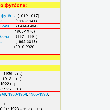
го футбола:
 футбола
(1912-1917)
ла
(1918-1941)
тбола
(1944-1964)
65-1970)
тбола
(1971-1991)
ла
(1992-2018)
019-2020...)
2
– 1926… гг.)
– 1913… гг.)
–
1922
гг.)
– 1926… гг.)
949
,
1950-1964
,
1965-1993
,
 гг.)
 (07.
1923
– 1923… гг.)