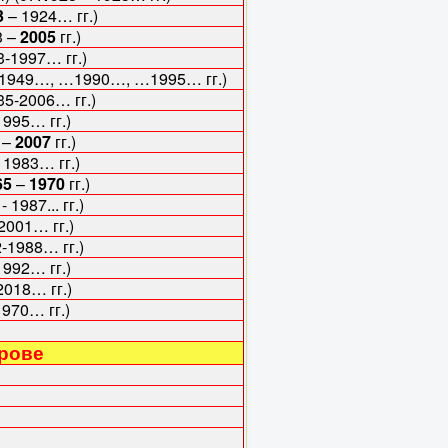
3
– 1924… гг.)
 –
2005
гг.)
-1997… гг.)
1949…, …1990…, …1995… гг.)
5-2006… гг.)
 гг.)
–
2007
гг.)
- 1983… гг.)
65
–
1970
гг.)
87... гг.)
2001… гг.)
988… гг.)
 гг.)
… гг.)
… гг.)
врове