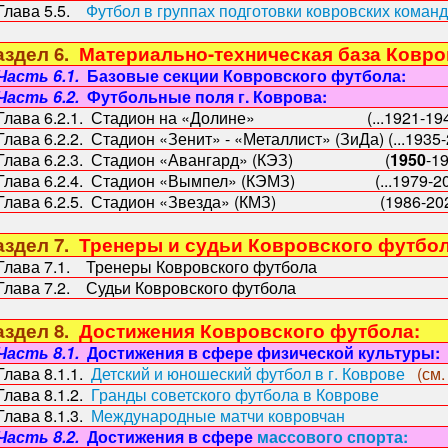
ава 5.5.
Футбол в группах подготовки ковровских команд
здел 6.
Материально-техническая база Ковр
Часть 6.1.
Базовые секции Ковровского футбола:
Часть 6.2.
Футбольные поля г. Коврова:
ава 6.2.1. Стадион на «Долине» (...1921-1940..
ва 6.2.2. Стадион «Зенит» - «Металлист» (ЗиДа) (...1935-20
ава 6.2.3. Стадион «Авангард» (КЭЗ) (
1950
-19
ава 6.2.4. Стадион «Вымпел» (КЭМЗ) (...1979-2021.
ава 6.2.5. Стадион «Звезда» (КМЗ) (1986-2021..
здел 7.
Тренеры и судьи Ковровского футбо
ава 7.1. Тренеры Ковровского футбола
ава 7.2. Судьи Ковровского футбола
здел 8.
Достижения Ковровского футбола:
Часть 8.1.
Достижения в сфере
физической культуры:
ава 8.1.1.
Детский и юношеский футбол в г. Коврове
(см.
ава 8.1.2.
Гранды советского футбола в Коврове
ава 8.1.3.
Международные матчи ковровчан
Часть 8.2.
Достижения в сфере
массового спорта: