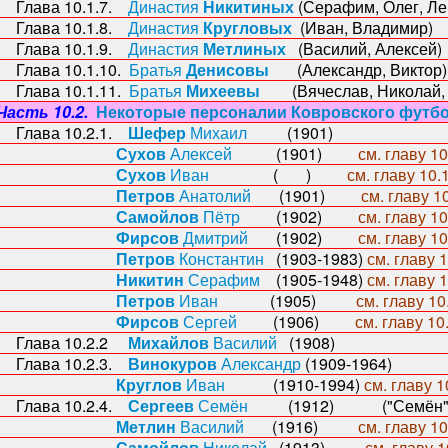
ава 10.1.7.
Династия
Никитиных
(Серафим, Олег,
ава 10.1.8.
Династия
Кругловых
(Иван, Владим
ава 10.1.9.
Династия
Метлиных
(Василий, Алекс
ава 10.1.10.
Братья
Денисовы
(Александр, Викт
ава 10.1.11.
Братья
Михеевы
(Вячеслав, Николай, Б
Часть 10.2.
Некоторые персоналии Ковровского футбо
ава 10.2.1.
Шефер
Михаил
(1901)
Сухов
Алексей
(1901)
см. главу 10
Сухов
Иван
( )
см. главу 10.1
Петров
Анатолий
(1901)
см. главу 10
Самойлов
Пётр
(1902)
см. главу 10
Фирсов
Дмитрий
(1902)
см. главу 10
Петров
Константин
(1903-1983)
см. главу 1
Никитин
Серафим
(1905-1948)
см. главу 1
Петров
Иван
(1905)
см. главу 10.
Фирсов
Сергей
(1906)
см. главу 10.
лава 10.2.2
Михайлов
Василий
(1908)
ава 10.2.3.
Винокуров
Александр
(1909-1964)
Круглов
Иван
(1910-1994)
см. главу 1
ава 10.2.4.
Сергеев
Семён
(1912) ("Семён"
Метлин
Василий
(1916)
см. главу 10
Самойлов
Николай
(1913)
см. главу 1