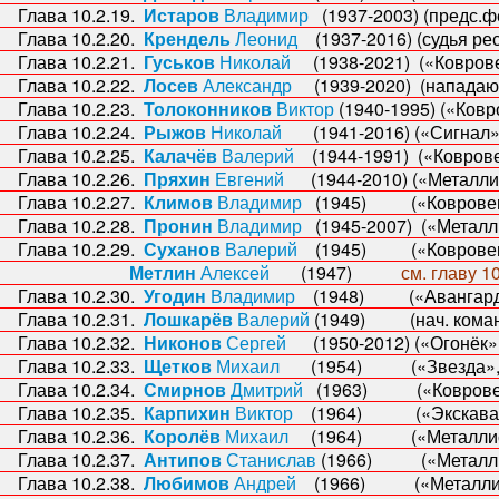
ава 10.2.19.
Истаров
Владимир
(1937-2003) (предс.ф
ава 10.2.20.
Крендель
Леонид
(1937-2016) (судья рес
ава 10.2.21.
Гуськов
Николай
(1938-2021) («Коврове
ава 10.2.22.
Лосев
Александр
(1939-2020) (нападаю
ава 10.2.23.
Толоконников
Виктор
(1940-1995) («Ковр
ава 10.2.24.
Рыжов
Николай
(1941-2016) («Сигнал»,
ава 10.2.25.
Калачёв
Валерий
(1944-1991) («Коврове
ава 10.2.26.
Пряхин
Евгений
(1944-2010) («Металли
ава 10.2.27.
Климов
Владимир
(1945) («Ковровец»
ава 10.2.28.
Пронин
Владимир
(1945-2007) («Металли
ава 10.2.29.
Суханов
Валерий
(1945) («Ковровец»,
Метлин
Алексей
(1947)
см. главу 10
ава 10.2.30.
Угодин
Владимир
(1948) («Авангард»,
ава 10.2.31.
Лошкарёв
Валерий
(1949) (нач. коман
ава 10.2.32.
Никонов
Сергей
(1950-2012) («Огонёк»,
ава 10.2.33.
Щетков
Михаил
(1954) («Звезда», «Ме
ава 10.2.34.
Смирнов
Дмитрий
(1963) («Коврове
ава 10.2.35.
Карпихин
Виктор
(1964) («Экскаватор
ава 10.2.36.
Королёв
Михаил
(1964) («Металлист»
ава 10.2.37.
Антипов
Станислав
(1966) («Металлис
ава 10.2.38.
Любимов
Андрей
(1966) («Металлист