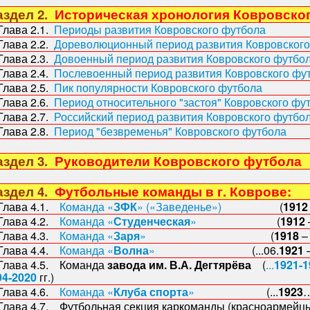
здел 2.
Историческая хронология Ковровско
ава 2.1.
Периоды развития Ковровского футбола
ава 2.2.
Дореволюционный период развития Ковровского
ава 2.3.
Довоенный период развития Ковровского футбо
ава 2.4.
Послевоенный период развития Ковровского фу
ава 2.5.
Пик популярности Ковровского футбола
(19
ава 2.6.
Период относительного "застоя" Ковровского фу
ава 2.7.
Российский период развития Ковровского футбо
ава 2.8.
Период "безвременья" Ковровского футбола
(2
здел 3.
Руководители Ковровского футбола
здел 4.
Футбольные команды в г. Коврове:
ава 4.1.
Команда «
ЗФК
» («Заведенье»)
(
191
ава 4.2.
Команда «
Студенческая
»
(
1912
ава 4.3.
Команда «
Заря
»
(
1918
ава 4.4.
Команда «
Волна
»
(...06.
1921
ава 4.5. Команда
завода им. В.А. Дегтярёва
(
...
1921-1
94-
2020
гг.)
ава 4.6.
Команда «
Клуба спорта
»
(...
1923
…
ава 4.7. Футбольная секция каркоманды (красноармейцы)