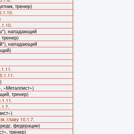
тник, тренер)
0.1.10.
)
.1.10.
), нападающий
тренер)
й"), нападающий
щий)
.1.11.
0.1.11.
)
 «Металлист»)
й, тренер)
.1.11.
.1.7.
ист»)
см. главу 10.1.7.
предс. федерации)
, тренер)