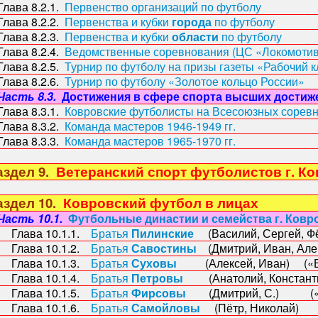
ава 8.2.1.
Первенство организаций по футболу
ава 8.2.2.
Первенства и кубки
города
по футболу
ава 8.2.3.
Первенства и кубки
области
по футболу
ава 8.2.4.
Ведомственные соревнования (ЦС «Локомотив
ава 8.2.5.
Турнир по футболу на призы газеты «Рабочий к
ава 8.2.6.
Турнир по футболу «Золотое кольцо России»
Часть 8.3.
Достижения в сфере
спорта высших достиж
ава 8.3.1.
Ковровские футболисты на Всесоюзных сорев
ава 8.3.2.
Команда мастеров 1946-1949 гг.
ава 8.3.3.
Команда мастеров 1965-1970 гг.
здел 9.
Ветеранский спорт футболистов г. К
здел 10.
Ковровский футбол в лицах
Часть 10.1.
Футбольные династии и семейства г. Ковр
ава 10.1.1.
Братья
Пилинские
(Василий, Сергей, Фё
ава 10.1.2.
Братья
Савостины
(Дмитрий, Иван, Алек
ава 10.1.3.
Братья
Суховы
(Алексей, Иван) («Во
ава 10.1.4.
Братья
Петровы
(Анатолий, Константи
ава 10.1.5.
Братья
Фирсовы
(Дмитрий, С.) («Во
ава 10.1.6.
Братья
Самойловы
(Пётр, Никол