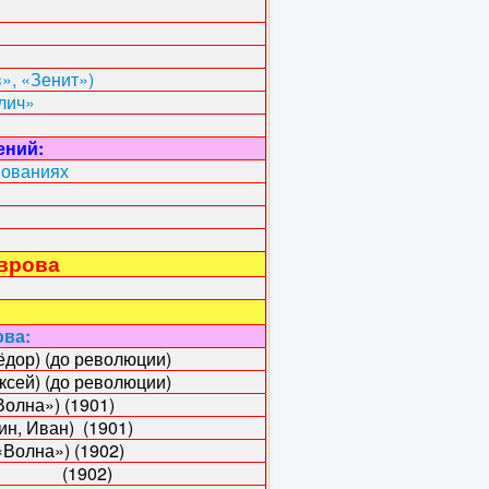
», «Зенит»)
лич»
ений:
нованиях
оврова
ова:
дор) (до революции)
сей) (до революции)
лна») (1901)
н, Иван) (1901)
лна») (1902)
ай) (1902)