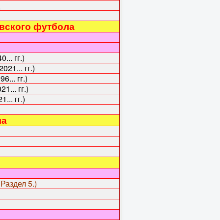
овского футбола
. гг.)
21... гг.)
96... гг.)
.. гг.)
. гг.)
ла
 Раздел 5.)