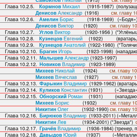
ава 10.2.5.
Кормнов
Михаил
(1915-1987) (полузащи
Денисов
Александр
(1916)
см. главу 1
ава 10.2.6.
Амелин
Борис
(1918-1969) («Бодя»
Денисов
Виктор
(1920)
см. главу 10
ава 10.2.7.
Углов
Виктор
(1920-1956 ) ("Углёныш"
ава 10.2.8.
Кузнецов
Евгений
(1922) (вратарь, 
ава 10.2.9.
Кузнецов
Анатолий
(1922-1980) ("Толячи
ава 10.2.10.
Брагин
Игорь
(1923-1998) (нападаю
ава 10.2.11.
Малышев
Александр
(1923-1997)
ава 10.2.12.
Новиков
Владимир
(1923-1989)
Михеев
Николай
(1924)
см. главу 10
Михеев
Вячеслав
(1927)
см. главу 1
ава 10.2.13.
Фарыкин
Владимир
(1929-1962) (вратарь
ава 10.2.14.
Куликов
Константин
(1931) («Звезда»,
ава 10.2.15.
Обнорский
Роман
(1931) (нападающи
Михеев
Борис
(1932)
см. главу 10
Никитин
Олег
(1932-1990)
см. главу 10
ава 10.2.16.
Бирюков
Владимир
(1933-2011) («Металл
Никитин
Лев
(1934-2001) ("Звезда")
ава 10.2.17.
Грачёв
Владимир
(1936-1984) (тренер, 
ава 10.2.18.
Давыдов
Юрий
(1937) («Металлист»