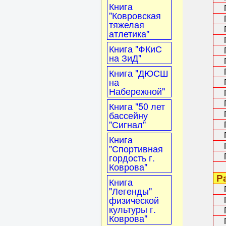
Книга
Гл
"Ковровская
Гл
тяжелая
Гл
атлетика"
Гл
Книга "ФКиС
Гл
на ЗиД"
Гл
Гл
Книга "ДЮСШ
на
Гл
Набережной"
Гл
Гл
Книга "50 лет
Гл
бассейну
"Сигнал"
Гл
Гл
Книга
Гл
"Спортивная
Гл
гордость г.
Коврова"
Ра
Книга
Гл
"Легенды"
физической
Гл
культуры г.
Гл
Коврова"
Гл