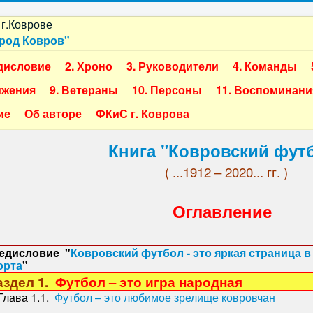
ород Ковров"
дисловие
2. Хроно
3. Руководители
4. Команды
ижения
9. Ветераны
10. Персоны
11. Воспоминани
ие
Об авторе
ФКиС г. Коврова
Книга "Ковровский фут
( ...1912 – 2020... гг. )
Оглавление
едисловие "
Ковровский футбол - это яркая страница 
орта
"
здел 1.
Футбол – это игра народная
ава 1.1.
Футбол – это любимое зрелище ковровчан