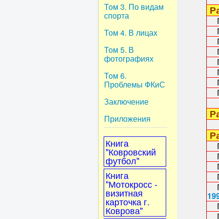
Том 3. По видам
Ра
спорта
Гл
Гл
Том 4. В лицах
Гл
Том 5. В
Гл
фотографиях
Гл
Гл
Том 6.
Гл
Проблемы ФКиС
Гл
Заключение
Ра
Приложения
Ра
Книга
Гл
"Ковровский
Гл
футбол"
Гл
Книга
Гл
"Мотокросс -
Гл
визитная
19
карточка г.
Гл
Коврова"
Гл