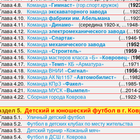
ава 4.8.
Команда «
Гимнаст
» (гор.спорт.кружок)
(
192
ава 4.9.
Команда
экскаваторного завода
(…1923
ава 4.10.
Команда
фабрики им. Абельмана
(…1923
ава 4.11.
Команда «
Динамо
»
(середина 1920-х, …1948-
ава 4.12.
Команда
электромеханического завода
(…193
ава 4.13.
Команда «
Спартак
»
(…1946-1995…
ава 4.14.
Команда
механического завода
(
1952
ава 4.15.
Команда «
Строитель
»
(
1959
ава 4.16.
Команда мастеров класса «Б» «
Ковровец
»
(
19
ава 4.17.
Команда «
Темп
» КБ «Арматура»
(...1971 - 19
ава 4.18.
Команда ВНИИ «
Сигнал
»
(
1956
-
ава 4.19.
Команда АК №1157 «
Автомобилист
»
(…1982-1
ава 4.20.
Команда КПрЗ «
Факел
»
(…1985-1992…
ава 4.21.
Команда МУСК «
Вымпел
»
(...2014-2018
ава 4.22.
Сборная города Коврова
(...1922-1970
здел 5.
Детский и юношеский футбол в г. Ко
ава 5.1.
Уличный детский футбол
ава 5.2.
Футбол в детских клубах по месту жительства
ава 5.3.
Детский турнир «Кожаный мяч»
ава 5.4.
Футбол в ДСШ г. Коврова