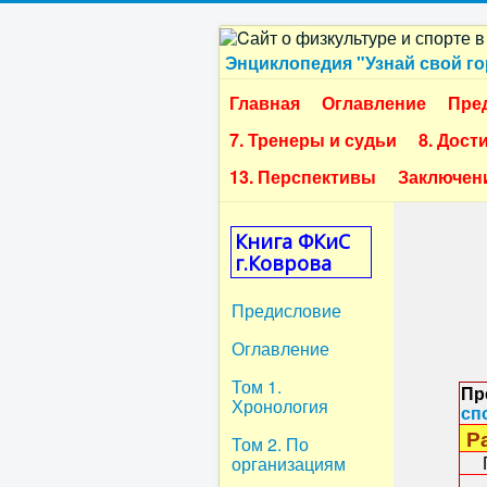
Энциклопедия "Узнай свой г
Главная
Оглавление
Пре
7. Тренеры и судьи
8. Дост
13. Перспективы
Заключен
Книга ФКиС
г.Коврова
Предисловие
Оглавление
Том 1.
Пр
Хронология
сп
Ра
Том 2. По
Гл
организациям