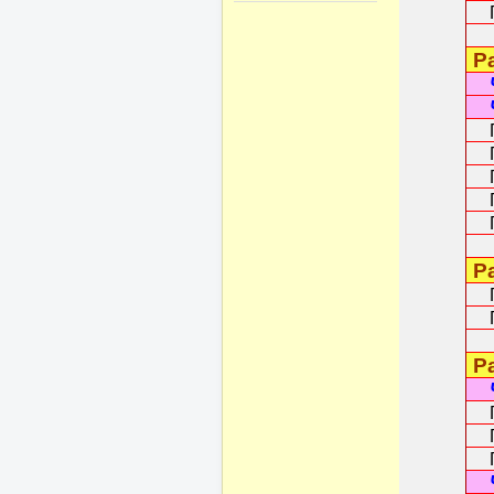
Гл
Ра
Гл
Гла
Гл
Гл
Гл
Ра
Гл
Гл
Ра
Гл
Гл
Гл